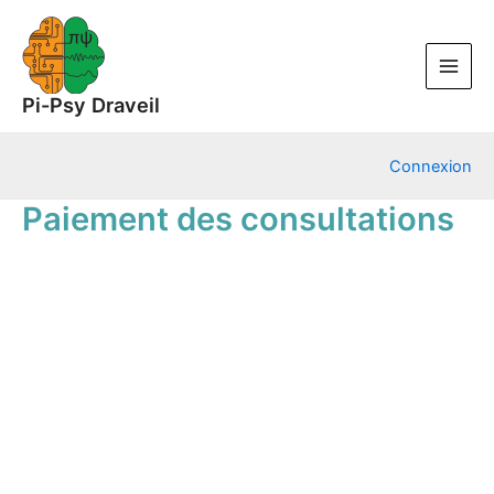
Aller
au
contenu
Main
Pi-Psy Draveil
Menu
Connexion
Paiement des consultations